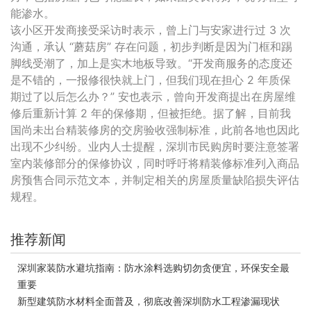
能渗水。
该小区开发商接受采访时表示，曾上门与安家进行过 3 次
沟通，承认 “蘑菇房” 存在问题，初步判断是因为门框和踢
脚线受潮了，加上是实木地板导致。“开发商服务的态度还
是不错的，一报修很快就上门，但我们现在担心 2 年质保
期过了以后怎么办？” 安也表示，曾向开发商提出在房屋维
修后重新计算 2 年的保修期，但被拒绝。据了解，目前我
国尚未出台精装修房的交房验收强制标准，此前各地也因此
出现不少纠纷。业内人士提醒，深圳市民购房时要注意签署
室内装修部分的保修协议，同时呼吁将精装修标准列入商品
房预售合同示范文本，并制定相关的房屋质量缺陷损失评估
规程。
推荐新闻
深圳家装防水避坑指南：防水涂料选购切勿贪便宜，环保安全最
重要
新型建筑防水材料全面普及，彻底改善深圳防水工程渗漏现状