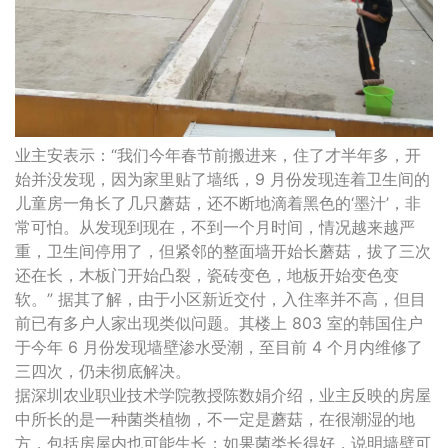
业主安表示：“我们今年春节前搬进来，住了才半年多，开
始并没发现，因为家里贴了墙纸，9 月份发现连着卫生间的
儿童房一角长了几只蘑菇，还不断地滴着黑色的‘墨汁’，非
常可怕。从发现到现在，不到一个月时间，情况越来越严
重，卫生间停用了，但紧邻的整面墙开始长蘑菇，拔了三次
还在长，木板门开始凸裂，瓷砖变色，地板开始变色变
软。” 据其了解，由于小区新近交付，入住率并不高，但目
前已有多户人家出现类似问题。其楼上 803 室的韩国住户
于今年 6 月份发现墙壁渗水受潮，至目前 4 个月内维修了
三四次，仍未彻底解决。
据深圳农业职业技术学院教授陈数娟介绍，业主反映的房屋
中所长的是一种菌类植物，不一定是蘑菇，在很潮湿的地
方，包括房屋内也可能生长；如果菌类长得好，说明墙壁可