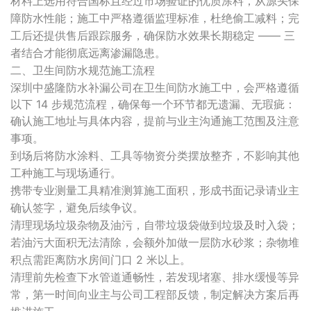
材料上选用符合国标且经过市场验证的优质涂料，从源头保
障防水性能；施工
中严格遵循监理标准，杜绝偷工减料；完
工后还提供售后跟踪服务，确保防水效果长期稳定 —— 三
者结合才能彻底远离渗漏隐患。
二、卫生间防水规范施工流程
深圳中盛隆防水补漏公司在卫生间防水施工中，会严格遵循
以下 14 步规范流程，确保每一个环节都无遗漏、无瑕疵：
确认施工地址与具体内容，提前与业主沟通施工范围及注意
事项。
到场后将防水涂料、工具等物资分类摆放整齐，不影响其他
工种施工与现场通行。
携带专业测量工具精准测算施工面积，形成书面记录请业主
确认签字，避免后续争议。
清理现场垃圾杂物及油污，自带垃圾袋做到垃圾及时入袋；
若油污大面积无法清除，会额外加做一层防水砂浆；杂物堆
积点需距离防水房间门口 2 米以上。
清理前先检查下水管道通畅性，若发现堵塞、排水缓慢等异
常，第一时间向业主与公司工程部反馈，制定解决方案后再