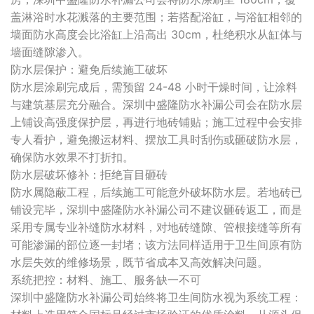
盖淋浴时水花溅落的主要范围；若搭配浴缸，与浴缸相邻的
墙面防水高度会比浴缸上沿高出 30cm，杜绝积水从缸体与
墙面缝隙渗入。
防水层保护：避免后续施工破坏
防水层涂刷完成后，需预留 24-48 小时干燥时间，让涂料
与建筑基层充分融合。深圳中盛隆防水补漏公司会在防水层
上铺设高强度保护层，再进行地砖铺贴；施工过程中会安排
专人看护，避免搬运材料、摆放工具时刮伤或砸破防水层，
确保防水效果不打折扣。
防水层破坏修补：拒绝盲目砸砖
防水属隐蔽工程，后续施工可能意外破坏防水层。若地砖已
铺设完毕，深圳中盛隆防水补漏公司不建议砸砖返工，而是
采用专属专业补缝防水材料，对地砖缝隙、管根接缝等所有
可能渗漏的部位逐一封堵；该方法同样适用于卫生间原有防
水层失效的维修场景，既节省成本又高效解决问题。
系统把控：材料、施工、服务缺一不可
深圳中盛隆防水补漏公司始终将卫生间防水视为系统工程：