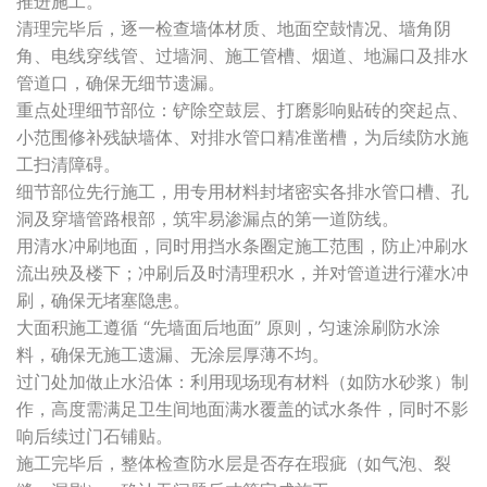
推进施工。
清理完毕后，逐一检查墙体材质、地面空鼓情况、墙角阴
角、电线穿线管、过墙洞、施工管槽、烟道、地漏口及排水
管道口，确保无细节遗漏。
重点处理细节部位：铲除空鼓层、打磨影响贴砖的突起点、
小范围修补残缺墙体、对排水管口精准凿槽，为后续防水施
工扫清障碍。
细节部位先行施工，用专用材料封堵密实各排水管口槽、孔
洞及穿墙管路根部，筑牢易渗漏点的第一道防线。
用清水冲刷地面，同时用挡水条圈定施工范围，防止冲刷水
流出殃及楼下；冲刷后及时清理积水，并对管道进行灌水冲
刷，确保无堵塞隐患。
大面积施工遵循 “先墙面后地面” 原则，匀速涂刷防水涂
料，确保无施工遗漏、无涂层厚薄不均。
过门处加做止水沿体：利用现场现有材料（如防水砂浆）制
作，高度需满足卫生间地面满水覆盖的试水条件，同时不影
响后续过门石铺贴。
施工完毕后，整体检查防水层是否存在瑕疵（如气泡、裂