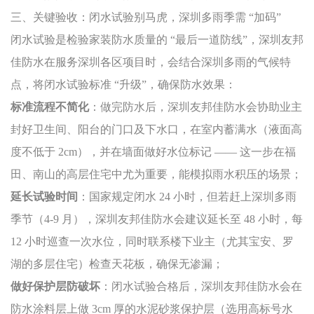
三、关键验收：闭水试验别马虎，深圳多雨季需 “加码”
闭水试验是检验家装防水质量的 “最后一道防线”，深圳友邦
佳防水在服务深圳各区项目时，会结合深圳多雨的气候特
点，将闭水试验标准 “升级”，确保防水效果：
标准流程不简化
：做完防水后，深圳友邦佳防水会协助业主
封好卫生间、阳台的门口及下水口，在室内蓄满水（液面高
度不低于 2cm），并在墙面做好水位标记 —— 这一步在福
田、南山的高层住宅中尤为重要，能模拟雨水积压的场景；
延长试验时间
：国家规定闭水 24 小时，但若赶上深圳多雨
季节（4-9 月），深圳友邦佳防水会建议延长至 48 小时，每
12 小时巡查一次水位，同时联系楼下业主（尤其宝安、罗
湖的多层住宅）检查天花板，确保无渗漏；
做好保护层防破坏
：闭水试验合格后，深圳友邦佳防水会在
防水涂料层上做 3cm 厚的水泥砂浆保护层（选用高标号水