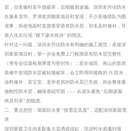
层，但装修时若不慎破坏，后期极易渗漏。深圳友邦佳防水
在服务龙华、罗湖老房翻新项目时发现，不少装修团队为图
省事，拆改地面时直接凿穿原有防水层，却未及时修补，导
致入住后出现 “楼下渗水投诉” 的情况。
针对这一问题，深圳友邦佳防水有明确的施工规范：承接深
圳家装项目时，第一步会免费上门检测原有防水层完整性
（用专业仪器检测厚度与密封性）；若在福田、南山的新房
装修中发现防水层被轻微破坏，会立即用同规格的 JS 防水
涂料修补；若宝安、龙华老房的防水层已失效，则会整体重
做刚性防水层，确保基础牢固 —— 从源头避免 “后期渗漏
殃及邻里” 的隐患。
二、重点把控：墙面防水要 “按需定高度”，适配深圳家庭需
求
深圳家庭卫生间多配备大花洒或浴缸，洗浴时水易溅到墙