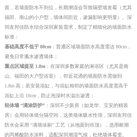
面，若墙面防水不到位，长期潮湿会导致隔壁墙发霉（尤其
福田、南山的小户型，墙体间距近，渗漏影响更明显）。深
圳友邦佳防水结合深圳家装需求，制定了精细化的墙面防水
标准：
基础高度不低于 80cm
：普通区域墙面防水高度需达 80cm，
避免日常溅水渗透墙体；
重点区域提至 1.8m
：在深圳多数家庭的淋浴区（尤其是南
山、福田的大户型浴室），邻近花洒的墙面防水需做到
1.8m 高；若安装浴缸，与浴缸相邻的墙面防水高度需高于
浴缸上沿 10cm，防止泡澡时水溢出渗透；
轻体墙 “满涂防护”
：深圳不少新房（如龙华、宝安的精装
房）会用轻体墙分隔空间，这类墙体吸水性强，深圳友邦佳
防水会采用 “满墙涂刷” 工艺（从地面到吊顶），选用耐潮
的丙烯酸防水涂料，适配深圳潮湿气候，杜绝墙体霉变。