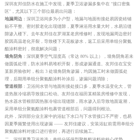
深圳友邦佳防水在施工中发现，夏季卫浴渗漏多集中在 “接口密集
区”，尤其以下三个部位最易出问题：
地漏周边
：深圳卫浴间多为小户型，地漏与地面衔接处易因瓷砖铺
贴不平整、密封胶老化出现缝隙，夏季淋浴用水量大时，水易沿缝
隙渗入楼下。去年友邦佳在罗湖某老房维修时，发现地漏周边密封
胶因高温老化开裂，导致楼下天花板渗水，返工后采用单组分聚氨
酯涂料密封，彻底解决问题；
墙角阴角
：深圳夏季空气湿度高（常达 80% 以上），墙角阴角若未
做圆弧处理，防水涂料易堆积开裂，形成渗漏通道。友邦佳在宝安
某新房验收时，检出 3 处墙角阴角渗漏，均因施工时未做圆弧处
理，后期用单组分聚氨酯涂料补涂后，渗漏问题消除；
管道根部
：卫浴间水管与地面衔接处接口多，夏季水温变化大，管
道热胀冷缩易导致接口松动。友邦佳在福田某精装房维修中发现，
热水器水管根部因热胀冷缩出现缝隙，雨水渗入后导致地面返潮，
采用单组分聚氨酯涂料包裹管道根部后，问题得到根治。
此外，深圳部分业主家中的浴缸下水口与下水管接口不严密，也易
因夏季频繁使用出现渗漏 —— 友邦佳建议，安装浴缸前需用单组分
聚氨酯涂料对接口进行密封，再进行后续施工。
二、深圳夏季卫浴首选：单组分环保型聚氨酯涂料的核心优势