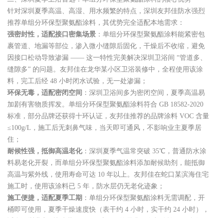
针对深圳夏季高温、高湿、用水频繁的特点，深圳友邦佳防水强烈
推荐单组分环保型聚氨酯涂料，其优势完全适配本地需求：
强密封性，适配接口密集场景
：单组分环保型聚氨酯涂料能紧密包
裹管道、地漏等部位，渗入微小缝隙后固化，干燥后不收缩，避免
因接口松动导致渗漏 —— 这一特性完美解决深圳卫浴间 “管道多、
缝隙多” 的问题。友邦佳在龙华某小区卫浴装修中，全程使用该涂
料，完工后经 48 小时闭水试验，无一处渗漏；
环保无毒，适配密闭空间
：深圳卫浴间多为密闭空间，夏季高温易
加剧有害物质挥发。单组分环保型聚氨酯涂料符合 GB 18582-2020
标准，部分品牌还获得十环认证，友邦佳推荐的品牌涂料 VOC 含量
≤100g/L，施工后无刺鼻气味，当天即可通风，不影响业主夏季居
住；
耐候性强，抵御高温老化
：深圳夏季气温常突破 35℃，普通防水涂
料易老化开裂，而单组分环保型聚氨酯涂料添加耐候助剂，能抵御
高温与紫外线，使用寿命可达 10 年以上。友邦佳在蛇口某滨海住宅
施工时，使用该涂料已 5 年，防水层仍无老化迹象；
施工便捷，适配夏季工期
：单组分环保型聚氨酯涂料无需调配，开
桶即可使用，夏季干燥速度快（表干约 4 小时，实干约 24 小时），