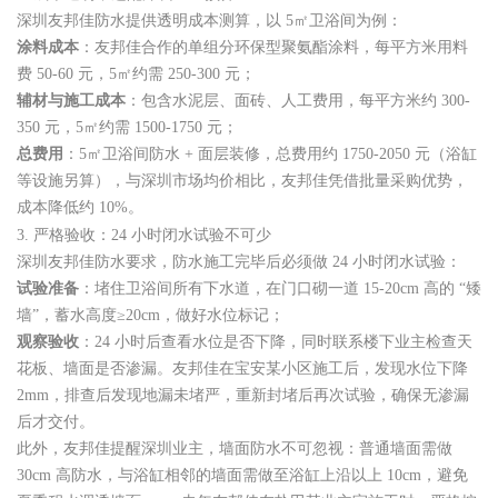
深圳友邦佳防水提供透明成本测算，以 5㎡卫浴间为例：
涂料成本
：友邦佳合作的单组分环保型聚氨酯涂料，每平方米用料
费 50-60 元，5㎡约需 250-300 元；
辅材与施工成本
：包含水泥层、面砖、人工费用，每平方米约 300-
350 元，5㎡约需 1500-1750 元；
总费用
：5㎡卫浴间防水 + 面层装修，总费用约 1750-2050 元（浴缸
等设施另算），与深圳市场均价相比，友邦佳凭借批量采购优势，
成本降低约 10%。
3. 严格验收：24 小时闭水试验不可少
深圳友邦佳防水要求，防水施工完毕后必须做 24 小时闭水试验：
试验准备
：堵住卫浴间所有下水道，在门口砌一道 15-20cm 高的 “矮
墙”，蓄水高度≥20cm，做好水位标记；
观察验收
：24 小时后查看水位是否下降，同时联系楼下业主检查天
花板、墙面是否渗漏。友邦佳在宝安某小区施工后，发现水位下降
2mm，排查后发现地漏未堵严，重新封堵后再次试验，确保无渗漏
后才交付。
此外，友邦佳提醒深圳业主，墙面防水不可忽视：普通墙面需做
30cm 高防水，与浴缸相邻的墙面需做至浴缸上沿以上 10cm，避免