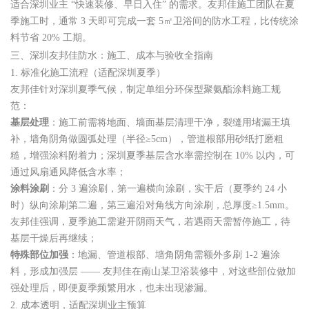
适合深圳业主 “快速装修、早日入住” 的需求。友邦佳施工团队在夏
季施工时，通常 3 天即可完成一套 5㎡卫浴间的防水工程，比传统涂
料节省 20% 工期。
三、深圳友邦佳防水：施工、成本与验收全指南
1. 标准化施工流程（适配深圳夏季）
友邦佳针对深圳夏季气候，制定单组分环保型聚氨酯涂料施工规
范：
基层处理
：施工前需将地面、墙面基层清理干净，裂缝用堵漏王填
补，墙角阴角做圆弧处理（半径≥5cm），管道根部用砂纸打磨粗
糙，增强涂料附着力；深圳夏季基层含水率需控制在 10% 以内，可
通过风扇通风降低含水率；
涂料涂刷
：分 3 遍涂刷，第一遍横向涂刷，实干后（夏季约 24 小
时）纵向涂刷第二遍，第三遍沿对角线方向涂刷，总厚度≥1.5mm。
友邦佳强调，夏季施工需避开阴雨天气，若遇雨天需暂停施工，待
基层干燥后再继续；
特殊部位加强
：地漏、管道根部、墙角阴角需额外多刷 1-2 遍涂
料，形成加强层 —— 友邦佳在南山某卫浴装修中，对这些部位做加
强处理后，即便夏季频繁用水，也未出现渗漏。
2. 成本透明，适配深圳业主预算