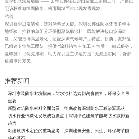
夏季积水洇透墙面 —— 去年友邦佳在盐田某业主家施工时，严格按
照该标准做墙面防水，梅雨期墙面未出现发霉现象。
结语
深圳夏季卫浴装修，选对涂料是关键。深圳友邦佳防水凭借多年本
地经验，推荐的单组分环保型聚氨酯涂料，既能解决接口渗漏难
题，又能抵御高温老化，适配深圳气候与户型特点。目前，友邦佳
已组建专业施工团队，提供 “涂料销售 + 施工 + 售后” 一站式服务，
夏季施工可优先排期，助力深圳业主快速打造 “无漏卫浴间”，舒舒
服服度过夏天。
推荐新闻
深圳家装防水避坑指南：防水涂料选购切勿贪便宜，环保安全最
重要
新型建筑防水材料全面普及，彻底改善深圳防水工程渗漏现状
防水行业低碳化发展成就盘点｜深圳绿色建筑节能与防水减排新
趋势
对建筑防水定位的重新思考：深圳建筑安全、民生、环保与节能
核心基石