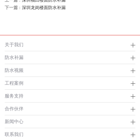
上一篇 :
深圳福田楼面防水补漏
下一篇 :
深圳龙岗楼面防水补漏
关于我们
防水补漏
防水视频
工程案例
服务支持
合作伙伴
新闻中心
联系我们