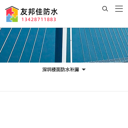
深圳楼面防水补漏