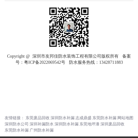
Copyright @ 深圳市友邦佳防水装饰工程有限公司版权所有 备案
号：
粤ICP备2022069542号
防水服务热线：
13428711883
友情链接：
东莞废品回收
深圳防水补漏
志成鼎盛
东莞防水补漏
网站地图
深圳防水公司
深圳补漏防水
深圳防水补漏
东莞地坪漆
深圳废品回收
东莞防水补漏
广州防水补漏