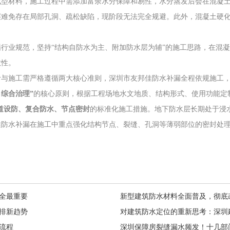
成型材料，施工过程中需添加富余水分保障和易性，水分蒸发后会在混凝
层难免存在局部孔洞、疏松缺陷，现阶段无法完全规避。此外，混凝土硬
循行业规范，坚持“结构自防水为主、附加防水层为辅”的施工思路，在混
效性。
计与施工需严格遵循两大核心准则，深圳市友邦佳防水补漏全程依规施工
综合治理”
的核心原则，根据工程场地水文地质、结构形式、使用功能定
道设防、复合防水、节点密封
的标准化施工措施。地下防水层长期处于浸
佳防水补漏在施工中重点强化结构节点、裂缝、孔洞等薄弱部位的密封处
全最重要
新型建筑防水材料全面普及，彻底
排新趋势
对建筑防水定位的重新思考：深圳
流程
深圳保障房裂缝漏水频发！十几部