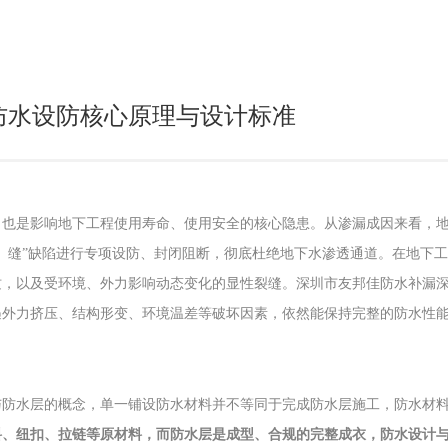
防水设防核心原理与设计标准
，也是影响地下工程使用寿命、使用安全的核心隐患。从渗漏成因来看，
、缝”缺陷进行专项设防、封闭阻断，彻底杜绝地下水渗透通道。在地下
纹，以及受环境、外力影响动态变化的显性裂缝。深圳市友邦佳防水补漏
遇外力挤压、结构形变、环境温差等破坏因素，依然能保持完整的防水性
与防水层的概念，单一铺设防水材料并不等同于完成防水层施工，防水材
料、纽扣、拉链等原材料，而防水层是成型、合规的完整成衣，防水设计