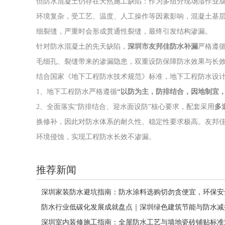
但防水混凝土仍存在天然施工缺陷：作为多组分现场湿作业
环境复杂，受工艺、温度、人工操作等因素影响，混凝土基
细裂缝，严重时会形成贯通性裂缝，最终引发结构渗漏。
针对防水混凝土的先天缺陷，
深圳市友邦佳防水补漏
严格遵
毛细孔、裂缝带来的渗漏隐患，双重设防保障防水效果与长
结合国家《地下工程防水技术规范》标准，地下工程防水设
1、地下工程防水严格遵循
“以防为主，防排结合，因地制宜，
2、全面落实“防排结合、迎水面设防”核心要求，配套采用
多
换修补，因此对防水体系的耐久性、稳定性要求极高。友邦
环境侵蚀，实现工程防水长效不渗漏。
推荐新闻
深圳家装防水避坑指南：防水涂料选购切勿贪便宜，环保安
防水行业低碳化发展成就盘点｜深圳绿色建筑节能与防水减
深圳室内装修施工指南：全屋防水工艺与墙地瓷砖铺贴标准