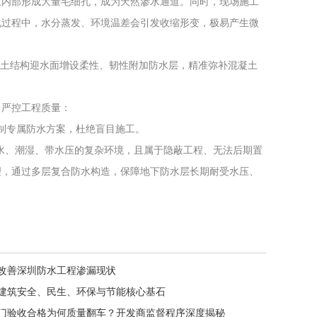
土内部形成大量毛细孔，成为天然渗水通道。同时，现场施工
化过程中，水分蒸发、环境温差会引发收缩形变，极易产生微
凝土结构迎水面增设柔性、韧性附加防水层，精准弥补混凝土
，严控工程质量：
制专属防水方案，杜绝盲目施工。
水、潮湿、带水压的复杂环境，且属于隐蔽工程、无法后期置
理，通过多层复合防水构造，保障地下防水层长期耐受水压、
改善深圳防水工程渗漏现状
建筑安全、民生、环保与节能核心基石
门验收合格为何质量翻车？开发商监督程序深度揭秘