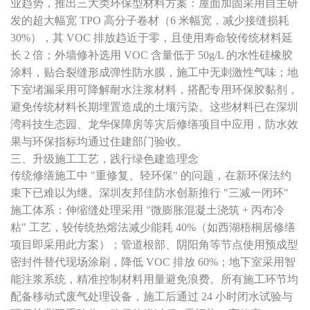
业趋势，推出三大类环保型材料方案：屋面加固采用自主研
发的超大幅宽 TPO 高分子卷材（6 米幅宽，减少接缝损耗
30%），其 VOC 排放趋近于零，且使用寿命较传统材料延
长 2 倍；外墙修补选用 VOC 含量低于 50g/L 的水性硅橡胶
涂料，贴合裂缝形成弹性防水膜，施工中无刺激性气味；地
下室堵漏采用可降解耐水注浆材料，搭配专用环保胶黏剂，
避免传统材料长期埋置造成的土壤污染。这些材料已在深圳
湾科技生态园、龙华保障房等灾后修缮项目中应用，防水效
果与环保指标均通过住建部门验收。
三、升级施工工艺，践行绿色建造理念
传统修缮施工中 "重修复、轻环保" 的问题，在新环保法约
束下已难以为继。深圳友邦佳防水创新推行 "三减一闭环"
施工体系：伸缩缝处理采用 "微膨胀混凝土浇筑 + 丙布冷
粘" 工艺，较传统热熔法减少能耗 40%（如西湖梧桐居修缮
项目即采用此方案）；管道根部、阴阳角等节点使用预成型
密封件替代现场涂刷，降低 VOC 排放 60%；地下室采用智
能注浆系统，精准控制材料用量避免浪费。所有施工环节均
配备移动式废气处理设备，施工后通过 24 小时闭水试验与