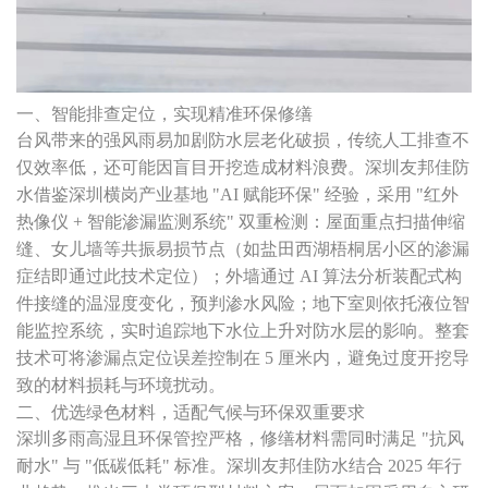
一、智能排查定位，实现精准环保修缮
台风带来的强风雨易加剧防水层老化破损，传统人工排查不
仅效率低，还可能因盲目开挖造成材料浪费。深圳友邦佳防
水借鉴深圳横岗产业基地 "AI 赋能环保" 经验，采用 "红外
热像仪 + 智能渗漏监测系统" 双重检测：屋面重点扫描伸缩
缝、女儿墙等共振易损节点（如盐田西湖梧桐居小区的渗漏
症结即通过此技术定位）；外墙通过 AI 算法分析装配式构
件接缝的温湿度变化，预判渗水风险；地下室则依托液位智
能监控系统，实时追踪地下水位上升对防水层的影响。整套
技术可将渗漏点定位误差控制在 5 厘米内，避免过度开挖导
致的材料损耗与环境扰动。
二、优选绿色材料，适配气候与环保双重要求
深圳多雨高湿且环保管控严格，修缮材料需同时满足 "抗风
耐水" 与 "低碳低耗" 标准。深圳友邦佳防水结合 2025 年行