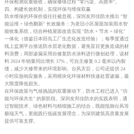
环保检测双重验收，确保修缮过程 "零污染、高效率"。
四、构建长效机制，实现环保与维保双赢
防水维保的环保价值往往被忽视，深圳友邦佳防水推出 "智
能运维 + 绿色翻新" 长效服务：为老旧小区屋面加装雨水智
能收集系统，结合种植屋面改造实现 "防水 + 节水 + 绿化"
一体化（借鉴日本田岛工厂生态化改造经验）；每季度通过
线上监测平台推送防水层老化数据，避免盲目更换造成的材
料浪费；局部渗漏采用自修复防水涂料进行微创处理，该材
料 2024 年销量同比增长 37%，可自主修复 0.2 毫米以内裂
缝，减少大修带来的环境影响。台风灾后，公司还提供 24
小时应急响应服务，采用模块化环保材料快速处置渗漏，最
大限度降低损失。
在环保政策与气候挑战的双重驱动下，防水工程已进入 "功
能与环保共生" 的新阶段。深圳友邦佳防水的实践表明，通
过智能技术、绿色材料与精细施工的结合，既能抵御台风等
极端天气，更能践行低碳发展理念，为深圳建筑高质量发展
提供可靠支撑。