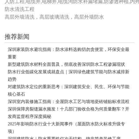
人防工程,电缆井,电梯井,电缆沟防水补漏堵漏,防渗透种植,内
防水清洗工程
高层外墙清洗，高层玻璃清洗，高层外墙防水
推荐新闻
深圳家装防水避坑指南：防水涂料选购切勿贪便宜，环保安全最
重要
新型建筑防水材料全面普及，彻底改善深圳防水工程渗漏现状
防水行业低碳化发展成就盘点｜深圳绿色建筑节能与防水减排新
趋势
对建筑防水定位的重新思考：深圳建筑安全、民生、环保与节能
核心基石
深圳室内装修施工指南：全屋防水工艺与墙地瓷砖铺贴标准流程
深圳保障房裂缝漏水频发！十几部门验收合格为何质量翻车？开
发商监督程序深度揭秘
2025年影响防水行业十大新闻事件（屋面防水防火标准升级专
项）
深圳建筑防水｜防水重要性仅次于结构，绝非简单装修工序