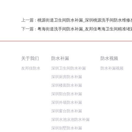
上一篇 :
桃源街道卫生间防水补漏_深圳桃源洗手间防水维修
下一篇 :
粤海街道洗手间防水补漏_友邦佳粤海卫生间精准堵
关于我们
防水补漏
防水视频
友邦佳防水
深圳卫生间防水补漏
防水补漏视频
深圳厨房防水补漏
深圳楼面防水补漏
深圳阳台防水补漏
深圳外墙防水补漏
深圳窗台防水补漏
深圳水池泳池防水补漏
深圳别墅防水补漏