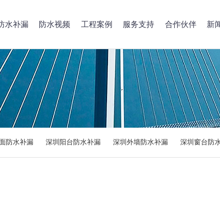
防水补漏
防水视频
工程案例
服务支持
合作伙伴
新
面防水补漏
深圳阳台防水补漏
深圳外墙防水补漏
深圳窗台防