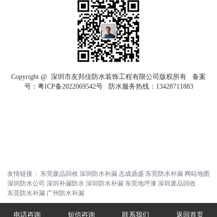
Copyright @ 深圳市友邦佳防水装饰工程有限公司版权所有 备案
号：
粤ICP备2022069542号
防水服务热线：
13428711883
友情链接：
东莞废品回收
深圳防水补漏
志成鼎盛
东莞防水补漏
网站地图
深圳防水公司
深圳补漏防水
深圳防水补漏
东莞地坪漆
深圳废品回收
东莞防水补漏
广州防水补漏
电话咨询
短信咨询
联系我们
返回首页