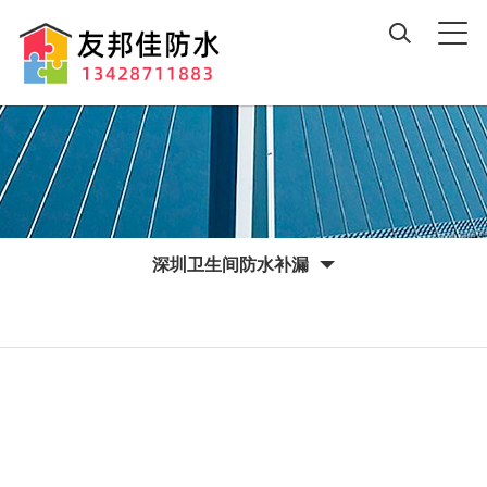
深圳卫生间防水补漏