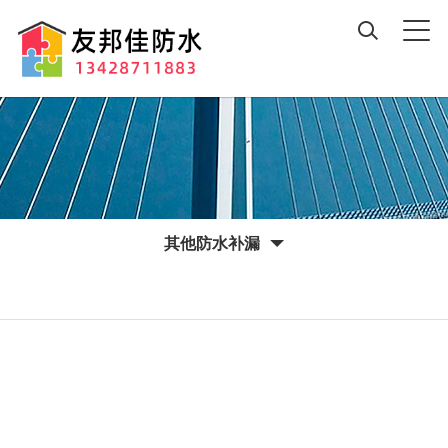
其他防水补漏