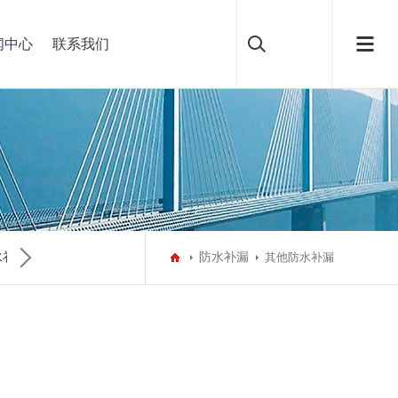
闻中心
联系我们
水补漏
深圳水池泳池防水补漏
深圳别墅防水补漏
防水补漏
其他防水补漏
深圳彩钢瓦翻