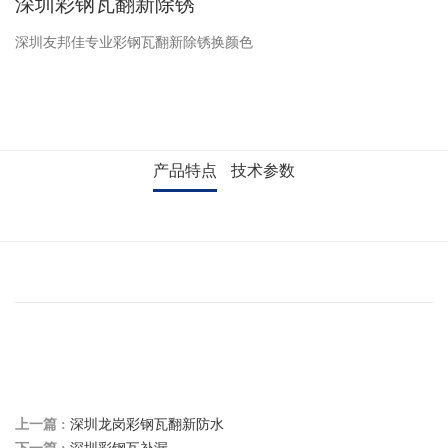
深圳彩钢瓦翻新除锈
深圳友邦佳专业彩钢瓦翻新除锈换颜色
产品特点
技术参数
上一篇 :
深圳龙岗彩钢瓦翻新防水