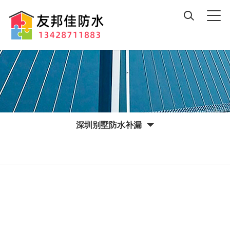
深圳别墅防水补漏