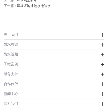
上一篇 :
深圳别墅防水
下一篇 :
深圳坪地泳池水池防水
关于我们
防水补漏
防水视频
工程案例
服务支持
合作伙伴
新闻中心
联系我们