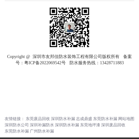
Copyright @ 深圳市友邦佳防水装饰工程有限公司版权所有 备案
号：
粤ICP备2022069542号
防水服务热线：
13428711883
友情链接：
东莞废品回收
深圳防水补漏
志成鼎盛
东莞防水补漏
网站地图
深圳防水公司
深圳补漏防水
深圳防水补漏
东莞地坪漆
深圳废品回收
东莞防水补漏
广州防水补漏