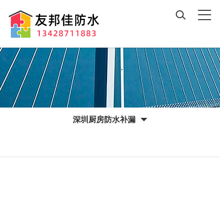
深圳厨房防水补漏