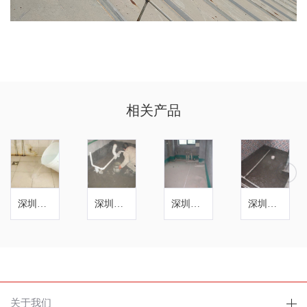
相关产品
深圳卫生间防水
深圳龙岗卫生间防水
深圳厨房防水
深圳厨房防水补漏
关于我们